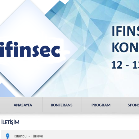
ANASAYFA
KONFERANS
PROGRAM
SPON
İLETIŞIM
İstanbul - Türkiye